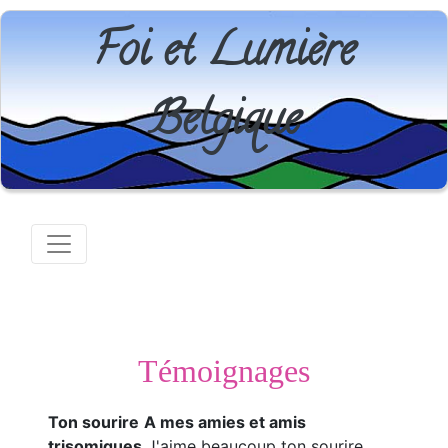
Foi et Lumière
Belgique
Témoignages
Ton sourire
A mes amies et amis
trisomiques
J'aime beaucoup ton sourire.