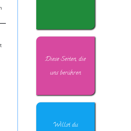
n
t
Diese Seiten, die
uns berühren
Willst du