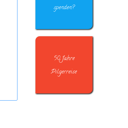
spenden?
50 Jahre
Pilgerreise