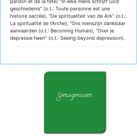
pardon et de la fête) “In elke mens schrijft God
geschiedenis” (o.t.: Toute personne est une
histoire sacrée), “De spiritualiteit van de Ark” (o.t.:
La spiritualité de l’Arche), “Ons menszijn dankbaar
aanvaarden (o.t.: Becoming Human), “Over je
depressie heen” (o.t.: Seeing beyond depression).
Getuigenissen